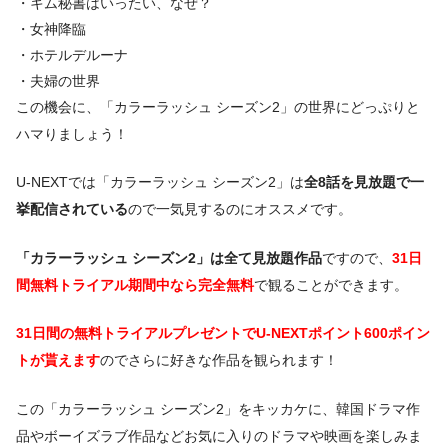
・キム秘書はいったい、なぜ？
・女神降臨
・ホテルデルーナ
・夫婦の世界
この機会に、「カラーラッシュ シーズン2」の世界にどっぷりと
ハマりましょう！
U-NEXTでは「カラーラッシュ シーズン2」は
全8話を見放題で一
挙配信されている
ので一気見するのにオススメです。
「カラーラッシュ シーズン2」は全て見放題作品
ですので、
31日
間無料トライアル期間中なら完全無料
で観ることができます。
31日間の無料トライアルプレゼントでU-NEXTポイント600ポイン
トが貰えます
のでさらに好きな作品を観られます！
この「カラーラッシュ シーズン2」をキッカケに、韓国ドラマ作
品やボーイズラブ作品などお気に入りのドラマや映画を楽しみま