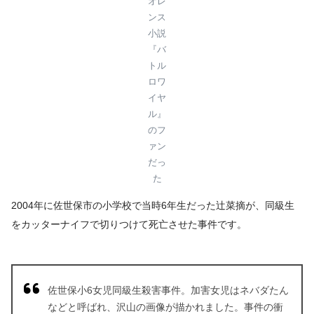
オレ
ンス
小説
『バ
トル
ロワ
イヤ
ル』
のフ
ァン
だっ
た
2004年に佐世保市の小学校で当時6年生だった辻菜摘が、同級生
をカッターナイフで切りつけて死亡させた事件です。
佐世保小6女児同級生殺害事件。加害女児はネバダたん
などと呼ばれ、沢山の画像が描かれました。事件の衝