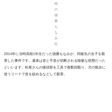
時
の
徳
勝
も
な
み
氏
2014年に当時高校1年生だった徳勝もなみが、同級生の女子を殺
害した事件です。遺体は首と手首が切断される陰惨な状態だった
といいます。松尾さんの後頭部を工具で複数回殴り、犬の散歩に
使うリードで首を絞めるなどして殺害。